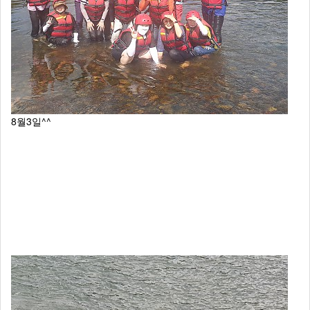
8월3일^^