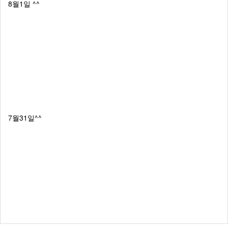
8월1일 ^^
7월31일^^