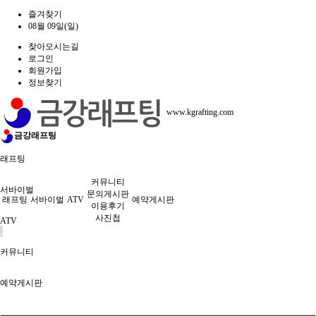
즐겨찾기
08월 09일(일)
찾아오시는길
로그인
회원가입
정보찾기
www.kgrafting.com
금강래프팅
래프팅
커뮤니티
서바이벌
문의게시판
래프팅
서바이벌
ATV
예약게시판
이용후기
사진첩
ATV
커뮤니티
예약게시판