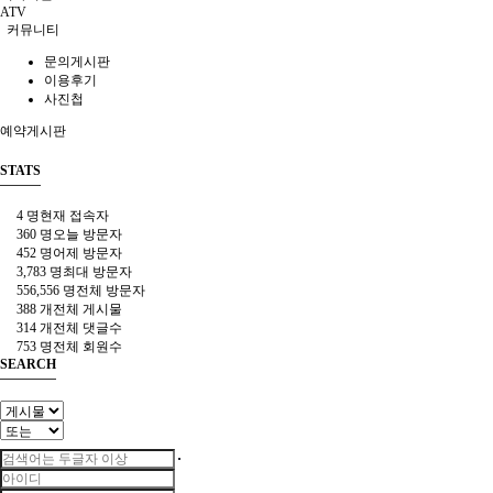
ATV
커뮤니티
문의게시판
이용후기
사진첩
예약게시판
STATS
4 명
현재 접속자
360 명
오늘 방문자
452 명
어제 방문자
3,783 명
최대 방문자
556,556 명
전체 방문자
388 개
전체 게시물
314 개
전체 댓글수
753 명
전체 회원수
SEARCH