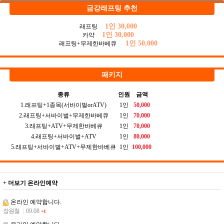
금강래프팅 추천
1인 30,000
래프팅
1인 30,000
카약
1인 50,000
래프팅+무제한바베큐
패키지
종류
인원
금액
1.래프팅+1종목(서바이벌orATV)
1인
50,000
2.래프팅+서바이벌+무제한바베큐
1인
70,000
3.래프팅+ATV+무제한바베큐
1인
70,000
4.래프팅+서바이벌+ATV
1인
80,000
5.래프팅+서바이벌+ATV+무제한바베큐
1인
100,000
+ 더보기
온라인예약
온라인 예약합니다.
장원철
|
09.08
+1