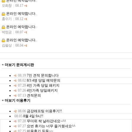
온라인 예약합니다.
오희창
|
08.17
+1
온라인 예약합니다.
홍수기
|
08.12
+1
온라인 예약합니다.
박정금
|
08.07
+1
온라인 예약합니다.
김필상
|
08.04
+1
+ 더보기
문의게시판
08.19
7인 견적 문의합니다
+1
08.02
8/3 4명 당일 예약문의
+1
07.29
4인 가족 당일 패키지
+1
07.26
4인가족 당일패키지
+1
07.13
견적문의
+1
+ 더보기
이용후기
08.06
금강래프팅 이용후기!!
+2
08.05
8월 4일 9시!!
07.28
무더위 싹 날라갔네요~^^
+1
07.27
요번 휴가는 너무 즐거웠네요^^
+1
07.25
이용후기 두둥~~
+1