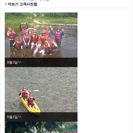
+ 더보기
고객사진첩
8월3일^^
8월2일^^