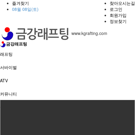
즐겨찾기
찾아오시는길
08월 08일(토)
로그인
회원가입
정보찾기
www.kgrafting.com
금강래프팅
래프팅
서바이벌
ATV
커뮤니티
예약게시판