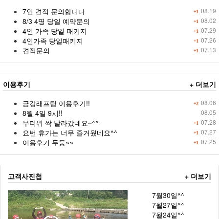
7인 견적 문의합니다
08.19
+1
8/3 4명 당일 예약문의
08.02
+1
4인 가족 당일 패키지
07.29
+1
4인가족 당일패키지
07.26
+1
견적문의
07.13
+1
이용후기
+ 더보기
금강래프팅 이용후기!!
08.06
+2
8월 4일 9시!!
08.05
무더위 싹 날라갔네요~^^
07.28
+1
요번 휴가는 너무 즐거웠네요^^
07.27
+1
이용후기 두둥~~
07.25
+1
고객사진첩
+ 더보기
7월30일^^
7월27일^^
7월24일^^