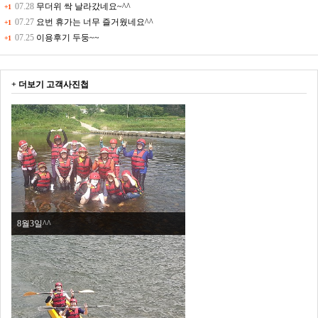
07.28
무더위 싹 날라갔네요~^^
+1
07.27
요번 휴가는 너무 즐거웠네요^^
+1
07.25
이용후기 두둥~~
+1
+ 더보기
고객사진첩
8월3일^^