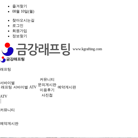
즐겨찾기
08월 10일(월)
찾아오시는길
로그인
회원가입
정보찾기
www.kgrafting.com
금강래프팅
래프팅
커뮤니티
서바이벌
문의게시판
래프팅
서바이벌
ATV
예약게시판
이용후기
사진첩
ATV
커뮤니티
예약게시판