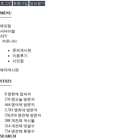
로그인
회원가입
정보찾기
MENU
래프팅
서바이벌
ATV
커뮤니티
문의게시판
이용후기
사진첩
예약게시판
STATS
8 명
현재 접속자
276 명
오늘 방문자
444 명
어제 방문자
3,783 명
최대 방문자
556,916 명
전체 방문자
388 개
전체 게시물
314 개
전체 댓글수
754 명
전체 회원수
SEARCH