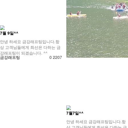
7월 9일^^
안녕 하세요 금강래프팅입니다.항
상 고객님들에게 최선은 다하는 금
강래프팅이 되겠습니다. ^^
금강래프팅
0
2207
7월7일^^
안녕 하세요 금강래프팅입니다.항
상 고객님들에게 최선은 다하는 금