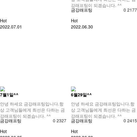
강래프팅이 되겠습니다. ^^
금강래프팅
0
2177
Hot
Hot
2022.07.01
2022.06.30
7월1일^^
6월29일^^
안녕 하세요 금강래프팅입니다.항
안녕 하세요 금강래프팅입니다.항
상 고객님들에게 최선은 다하는 금
상 고객님들에게 최선은 다하는 금
강래프팅이 되겠습니다. ^^
강래프팅이 되겠습니다. ^^
금강래프팅
0
2327
금강래프팅
0
2415
Hot
Hot