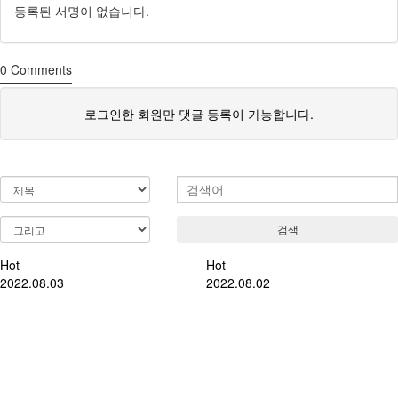
등록된 서명이 없습니다.
0
Comments
로그인한 회원만 댓글 등록이 가능합니다.
검색
Hot
Hot
2022.08.03
2022.08.02