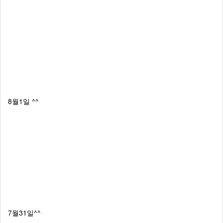
8월1일 ^^
7월31일^^